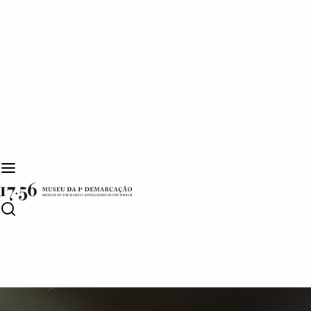
Contact
Billets
Français
Português
English (UK)
Español