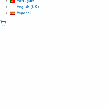
Português
English (UK)
Español
Visiter
Informations utiles
Nouveautés
Musée
Musée de la Plus Ancienne Appellation d’Origine au
Monde
Bâtiment
Real Companhia Velha
Exposition
Exposition permanente
Collections
Pièce du mois