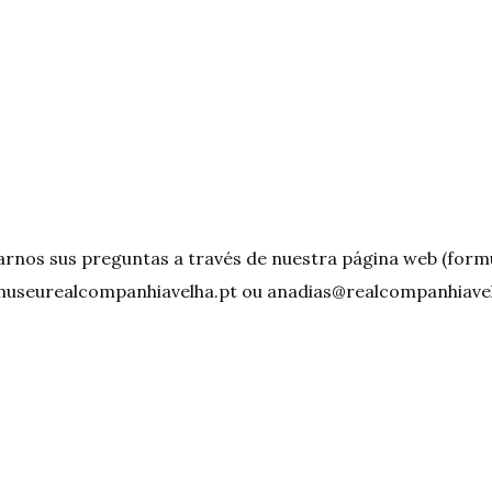
rnos sus preguntas a través de nuestra página web (formu
useurealcompanhiavelha.pt
ou
anadias@realcompanhiavel