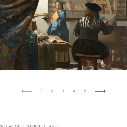
1
2
3
4
5
SED ALIQUET SAPIEN SIT AMET