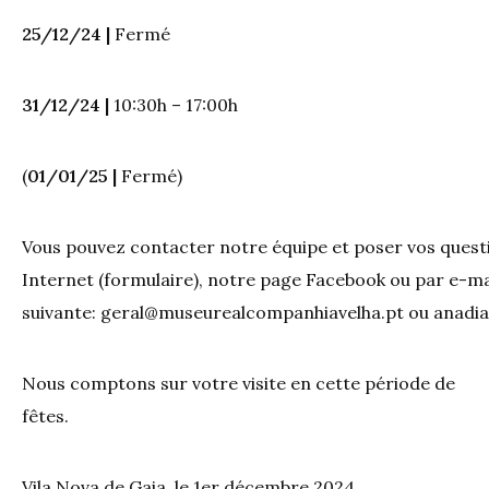
25/12/24 |
Fermé
31/12/24 |
10:30h – 17:00h
(
01/01/25 |
Fermé)
Vous pouvez contacter notre équipe et poser vos questi
Internet (formulaire), notre page Facebook ou par e-mai
suivante:
geral@museurealcompanhiavelha.pt
ou
anadi
Nous comptons sur votre visite en cette période de
fêtes.
Vila Nova de Gaia, le 1er décembre 2024