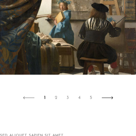
1
2
3
4
5
SED ALIQUET SAPIEN SIT AMET