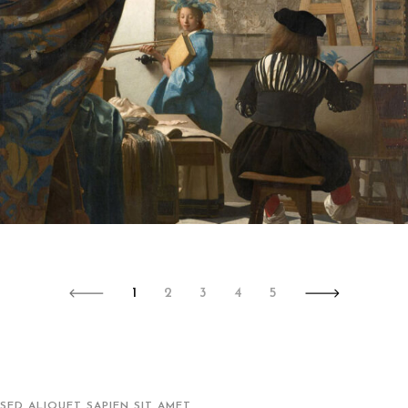
1
2
3
4
5
SED ALIQUET SAPIEN SIT AMET