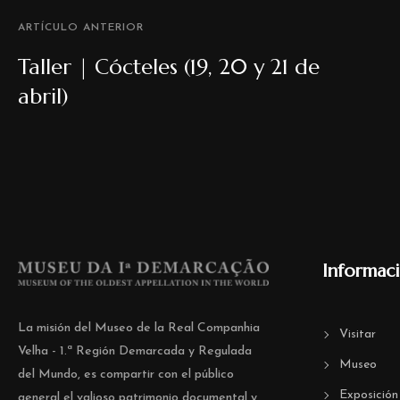
ARTÍCULO ANTERIOR
Taller | Cócteles (19, 20 y 21 de
abril)
Informac
La misión del Museo de la Real Companhia
Visitar
Velha - 1.ª Región Demarcada y Regulada
Museo
del Mundo, es compartir con el público
Exposición
general el valioso patrimonio documental y