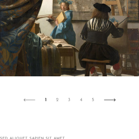
1
2
3
4
5
SED ALIQUET SAPIEN SIT AMET